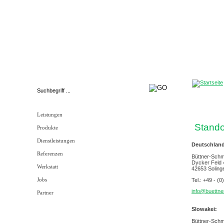
Firmenprofil
|
Unternehmens
Leistungen
Stando
Produkte
Dienstleistungen
Deutschlan
Referenzen
Büttner-Sch
Dycker Feld 
Werkstatt
42653 Soling
Tel.: +49 - (0
Jobs
info@buettne
Partner
Slowakei:
Büttner-Schmi