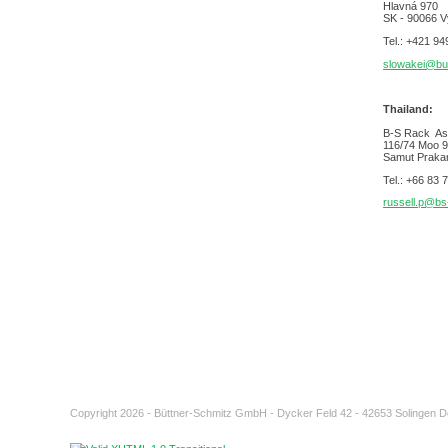
Hlavná 970
SK - 90066 V
Tel.: +421 94
slowakei@bu
Thailand:
B-S Rack Asi
116/74 Moo 9
Samut Praka
Tel.: +66 83 
russell.p@bs
Copyright 2026 - Büttner-Schmitz GmbH - Dycker Feld 42 - 42653 Solingen 